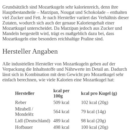
Grundsätzlich sind Mozartkugeln sehr kalorienreich, denn ihre
Hauptbestandteile – Marzipan, Nougat und Schokolade – enthalten
viel Zucker und Fett. Je nach Hersteller variiert das Verhältnis dieser
Zutaten, wodurch sich auch der genaue Kaloriengehalt einer
Mozartkugel unterscheidet. Da Marzipan jedoch aus Zucker und
Mandeln hergestellt wird, trägt es maßgeblich dazu bei, dass
Mozartkugeln eine besonders reichhaltige Praline sind.
Hersteller Angaben
Alle industriellen Hersteller von Mozartkugeln geben auf der
Verpackung die Inhaltsstoffe und Nährwerte im Detail an. Dadurch
lässt sich in Kombination mit dem Gewicht pro Mozartkugel sehr
einfach berechnen, wie viele Kalorien eine Mozartkugel hat:
kcal per
Hersteller
kcal pro Kugel (g)
100g
Reber
509 kcal
102 kcal (20g)
Mirabell /
564 kcal
79 kcal (14g)
Mondelēz
Lidl (Deutschland)
489 kcal
98 kcal (20g)
Hofbauer
498 kcal
100 kcal (20g)