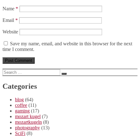
Name
*
Email
*
Website
Save my name, email, and website in this browser for the next
time I comment.
Search
Search
for:
Categories
blog
(64)
coffee
(11)
gaming
(17)
mozart kugel
(7)
mozartkugeln
(8)
photography
(13)
SciFi
(8)