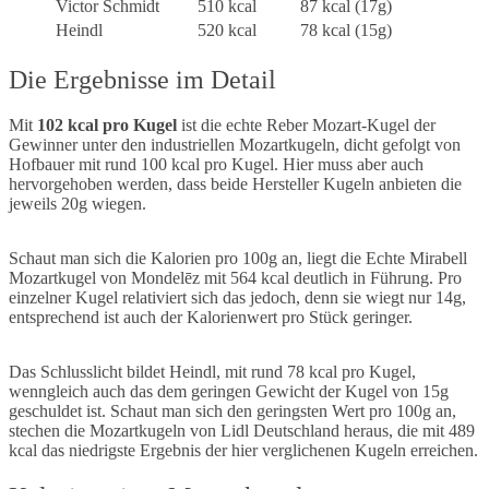
Victor Schmidt
510 kcal
87 kcal (17g)
Heindl
520 kcal
78 kcal (15g)
Die Ergebnisse im Detail
Mit
102 kcal pro Kugel
ist die echte Reber Mozart-Kugel der
Gewinner unter den industriellen Mozartkugeln, dicht gefolgt von
Hofbauer mit rund 100 kcal pro Kugel. Hier muss aber auch
hervorgehoben werden, dass beide Hersteller Kugeln anbieten die
jeweils 20g wiegen.
Schaut man sich die Kalorien pro 100g an, liegt die Echte Mirabell
Mozartkugel von Mondelēz mit 564 kcal deutlich in Führung. Pro
einzelner Kugel relativiert sich das jedoch, denn sie wiegt nur 14g,
entsprechend ist auch der Kalorienwert pro Stück geringer.
Das Schlusslicht bildet Heindl, mit rund 78 kcal pro Kugel,
wenngleich auch das dem geringen Gewicht der Kugel von 15g
geschuldet ist. Schaut man sich den geringsten Wert pro 100g an,
stechen die Mozartkugeln von Lidl Deutschland heraus, die mit 489
kcal das niedrigste Ergebnis der hier verglichenen Kugeln erreichen.